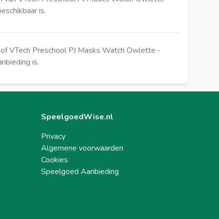
eschikbaar is.
of VTech Preschool PJ Masks Watch Owlette -
nbieding is.
SpeelgoedWise.nl
Privacy
Algemene voorwaarden
Cookies
Speelgoed Aanbieding