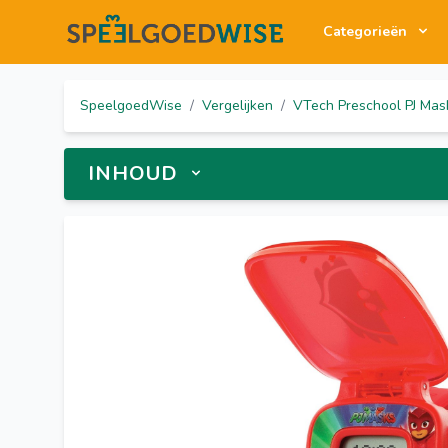
Categorieën
SpeelgoedWise
/
Vergelijken
/
VTech Preschool PJ Mas
INHOUD