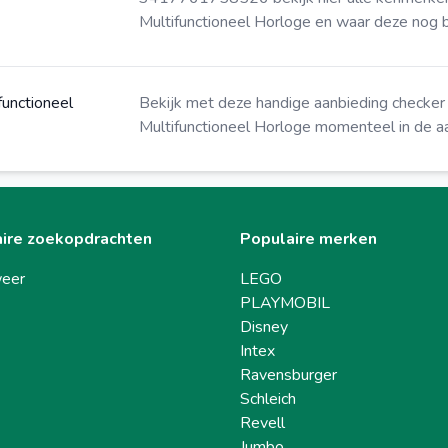
Multifunctioneel Horloge en waar deze nog b
unctioneel
Bekijk met deze
handige aanbieding checker
Multifunctioneel Horloge momenteel in de aa
ire zoekopdrachten
Populaire merken
eer
LEGO
PLAYMOBIL
Disney
Intex
Ravensburger
Schleich
Revell
Jumbo