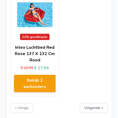
22%
goedkoper
Intex Luchtbed Red
Rose 137 X 132 Cm
Rood
€ 17.94
€ 22.93
Bekijk 2
aanbieders
« Vorige
Volgende »