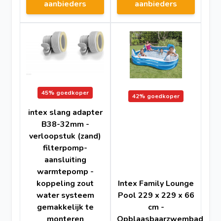
aanbieders
aanbieders
45%
goedkoper
42%
goedkoper
intex slang adapter
B38-32mm -
verloopstuk (zand)
filterpomp-
aansluiting
warmtepomp -
koppeling zout
Intex Family Lounge
water systeem
Pool 229 x 229 x 66
gemakkelijk te
cm -
monteren
Opblaasbaarzwembad