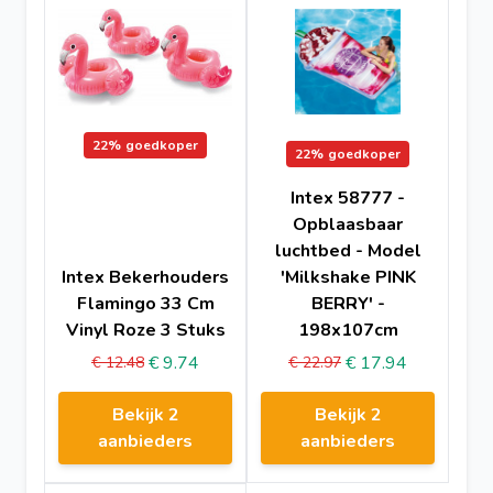
22%
goedkoper
22%
goedkoper
Intex 58777 -
Opblaasbaar
luchtbed - Model
Intex Bekerhouders
'Milkshake PINK
Flamingo 33 Cm
BERRY' -
Vinyl Roze 3 Stuks
198x107cm
€ 9.74
€ 17.94
€ 12.48
€ 22.97
Bekijk 2
Bekijk 2
aanbieders
aanbieders