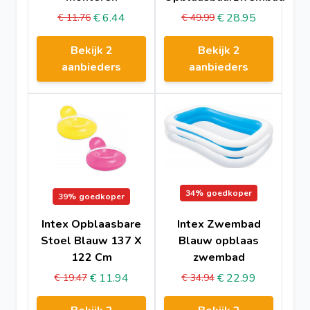
€ 6.44
€ 28.95
€ 11.76
€ 49.99
Bekijk 2
Bekijk 2
aanbieders
aanbieders
34%
goedkoper
39%
goedkoper
Intex Opblaasbare
Intex Zwembad
Stoel Blauw 137 X
Blauw opblaas
122 Cm
zwembad
€ 11.94
€ 22.99
€ 19.47
€ 34.94