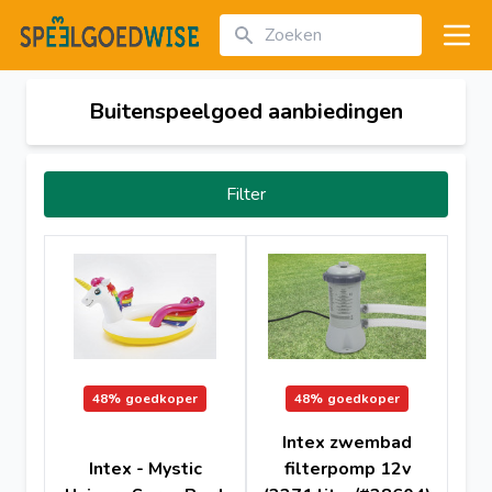
Zoeken
Open
Buitenspeelgoed aanbiedingen
Filter
48%
goedkoper
48%
goedkoper
Intex zwembad
Intex - Mystic
filterpomp 12v