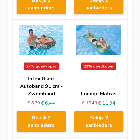
Bekijk 2
Bekijk 2
aanbieders
aanbieders
27%
goedkoper
23%
goedkoper
Intex Giant
Autoband 91 cm -
Zwemband
Lounge Matras
€ 6.44
€ 11.94
€ 8.79
€ 15.49
Bekijk 2
Bekijk 2
aanbieders
aanbieders