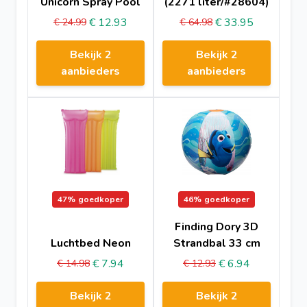
Unicorn Spray Pool
(2271 liter/#28604)
€ 12.93
€ 33.95
€ 24.99
€ 64.98
Bekijk 2
Bekijk 2
aanbieders
aanbieders
47%
goedkoper
46%
goedkoper
Finding Dory 3D
Luchtbed Neon
Strandbal 33 cm
€ 7.94
€ 6.94
€ 14.98
€ 12.93
Bekijk 2
Bekijk 2