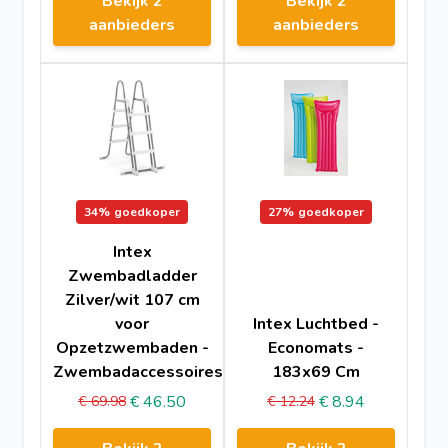
Bekijk 2
Bekijk 2
aanbieders
aanbieders
34%
goedkoper
27%
goedkoper
Intex
Zwembadladder
Zilver/wit 107 cm
voor
Intex Luchtbed -
Opzetzwembaden -
Economats -
Zwembadaccessoires
183x69 Cm
€ 46.50
€ 8.94
€ 69.98
€ 12.24