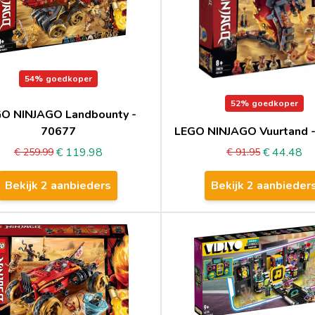
54%
goedkoper
52%
goedkoper
O NINJAGO Landbounty -
70677
LEGO NINJAGO Vuurtand 
€ 119.98
€ 44.48
€ 259.99
€ 91.95
Bekijk 2 aanbieders
Bekijk 2 aanbieder