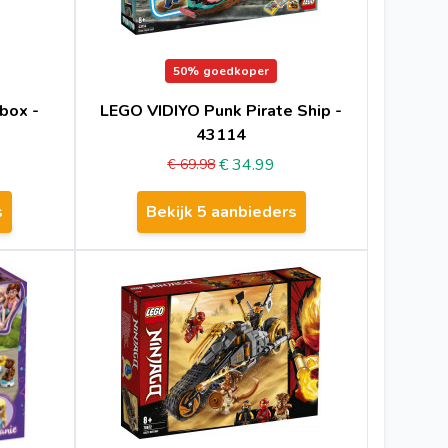
50%
goedkoper
box -
LEGO VIDIYO Punk Pirate Ship -
43114
€ 34.99
€ 69.98
s
Bekijk 5 aanbieders