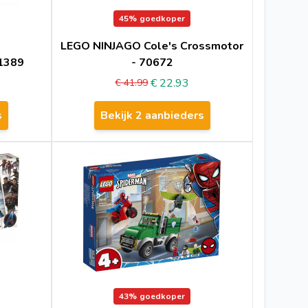
45%
goedkoper
LEGO NINJAGO Cole's Crossmotor
41389
- 70672
€ 22.93
€ 41.99
s
Bekijk 2 aanbieders
43%
goedkoper