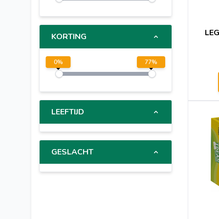
VTech
NERF
SwingKing
LEG
KORTING
Bestway
999 Games
0
%
77
%
White Goblin Games
Fisher-Price
Marvel
LEEFTIJD
Barbie
Little Dutch
Nijntje
GESLACHT
Playgo
Lumo stars
Corolle
Eichhorn
Classic World