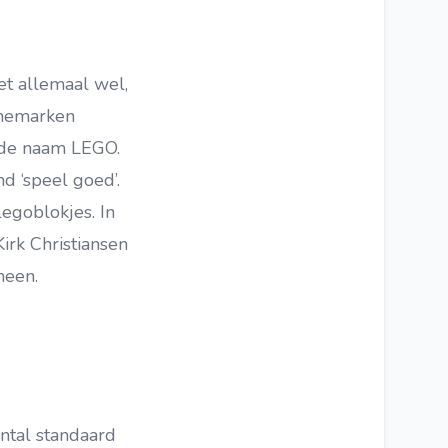
t allemaal wel,
enemarken
 de naam LEGO.
d ‘speel goed’.
egoblokjes. In
rk Christiansen
 heen.
ntal standaard