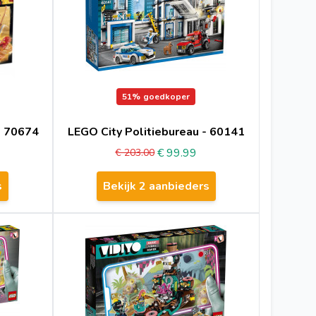
51%
goedkoper
- 70674
LEGO City Politiebureau - 60141
€ 99.99
€ 203.00
s
Bekijk 2 aanbieders