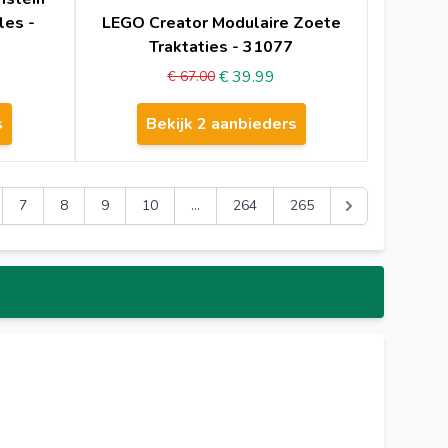
les -
LEGO Creator Modulaire Zoete
Traktaties - 31077
€ 39.99
€ 67.00
s
Bekijk 2 aanbieders
7
8
9
10
...
264
265