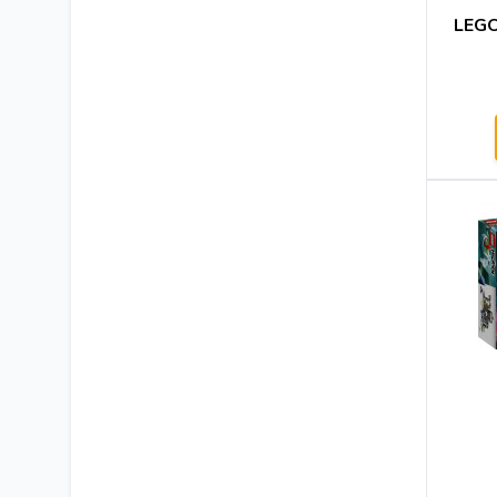
K'NEX
LEGO
Magformers
GraviTrax
BABY born
L.O.L. Surprise!
Polly Pocket
Heless
TOPModel