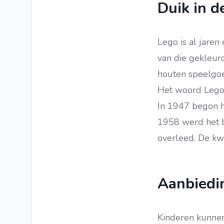
Duik in d
Lego is al jare
van die gekleur
houten speelgoe
Het woord Lego 
In 1947 begon hi
1958 werd het b
overleed. De kw
Aanbiedi
Kinderen kunnen