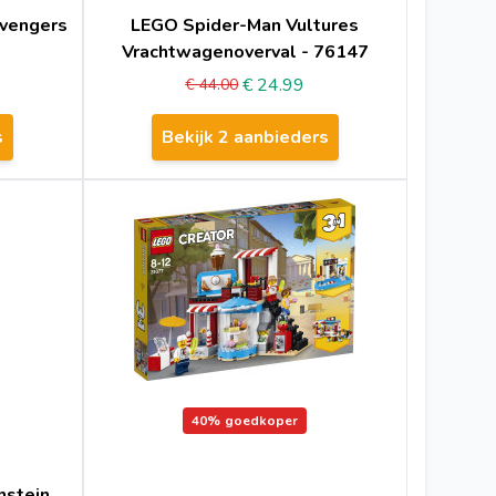
Avengers
LEGO Spider-Man Vultures
Vrachtwagenoverval - 76147
€ 24.99
€ 44.00
s
Bekijk 2 aanbieders
40%
goedkoper
nstein