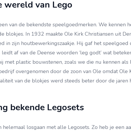
e wereld van Lego
n een van de bekendste speelgoedmerken. We kennen he
de blokjes. In 1932 maakte Ole Kirk Christiansen uit D
d in zijn houtbewerkingszaakje. Hij gaf het speelgoed
leidt af van de Deense woorden ‘leg godt’ wat beteken
j met plastic bouwstenen, zoals we die nu kennen als l
edrijf overgenomen door de zoon van Ole omdat Ole Ki
aliteit van de blokjes werd steeds beter door de jaren
ng bekende Legosets
 helemaal losgaan met alle Legosets. Zo heb je een aa