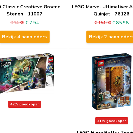
 Classic Creatieve Groene
LEGO Marvel Ultimativer 
Stenen - 11007
Quinjet - 76126
€ 7.94
€ 85.98
€ 14.39
€ 154.00
Bekijk 4 aanbieders
Bekijk 2 aanbieder
42%
goedkoper
41%
goedkoper
LEGO Harry Potter Zwei