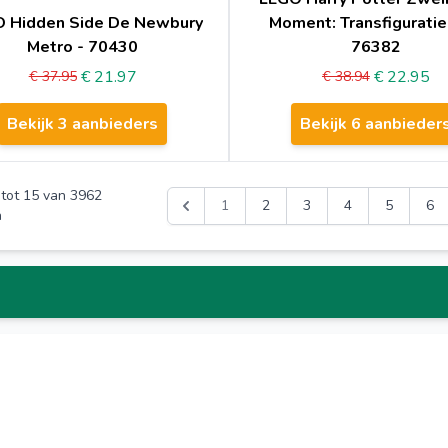
 Hidden Side De Newbury
Moment: Transfiguratie
Metro - 70430
76382
€ 21.97
€ 22.95
€ 37.95
€ 38.94
Bekijk 3 aanbieders
Bekijk 6 aanbieder
tot
15
van
3962
1
2
3
4
5
6
n