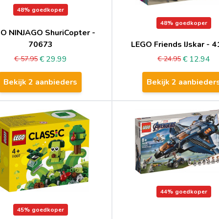
48%
goedkoper
48%
goedkoper
O NINJAGO ShuriCopter -
70673
LEGO Friends IJskar - 
€ 29.99
€ 12.94
€ 57.95
€ 24.95
Bekijk 2 aanbieders
Bekijk 2 aanbieder
44%
goedkoper
45%
goedkoper