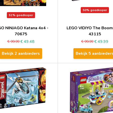
50%
goedkoper
51%
goedkoper
O NINJAGO Katana 4x4 -
LEGO VIDIYO The Boom
70675
43115
€ 49.48
€ 49.99
€ 99.99
€ 99.99
Bekijk 2 aanbieders
Bekijk 5 aanbieder