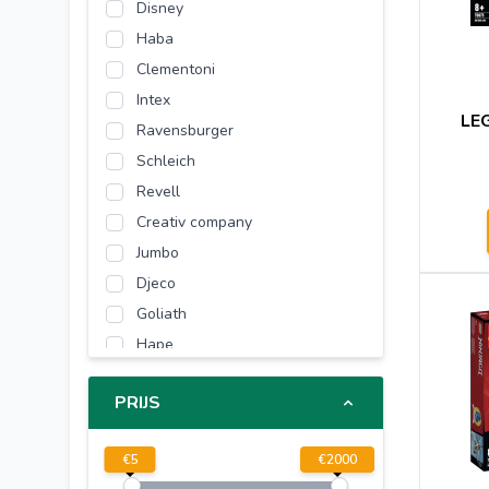
Disney
Haba
Clementoni
Intex
LEG
Ravensburger
Schleich
Revell
Creativ company
Jumbo
Djeco
Goliath
Hape
BIGJIGS
PRIJS
SES
STABILO
€
5
€
2000
Hama