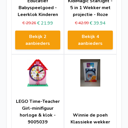
Educatief
KidiMagic Starlight -
Babyspeelgoed -
5 in 1 Wekker met
Leerklok Kinderen
projectie - Roze
€ 21.99
€ 39.94
€ 29.26
€ 42.99
Bekijk 2
Bekijk 4
aanbieders
aanbieders
LEGO Time-Teacher
Girl-minifiguur
horloge & klok -
Winnie de poeh
9005039
Klassieke wekker