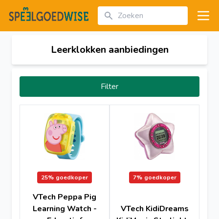
Zoeken
Open
Leerklokken aanbiedingen
Filter
25%
goedkoper
7%
goedkoper
VTech Peppa Pig
Learning Watch -
VTech KidiDreams