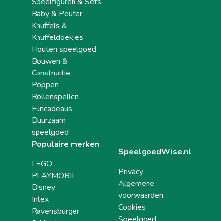
Speelfiguren & Sets
Baby & Peuter
Knuffels &
Knuffeldoekjes
Houten speelgoed
Bouwen &
Constructie
Poppen
Rollenspellen
Funcadeaus
Duurzaam
speelgoed
Populaire merken
SpeelgoedWise.nl
LEGO
Privacy
PLAYMOBIL
Algemene
Disney
voorwaarden
Intex
Cookies
Ravensburger
Speelgoed